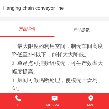
Hanging chain conveyor line
产品详情
产品参数
1.
最大限度的利用空间，制壳车间高度
降低至3
米以下，能耗大大降低。
2.
单吊点可挂数组模壳，可生产效率大
幅度提高。
3.
层间可做隔断处理，使模壳干燥均
匀。
4.
投资少，大大降低了劳动强度。
5.
安装简便，可根据房屋布局设计悬挂
TEL
MESSAGE
MAP